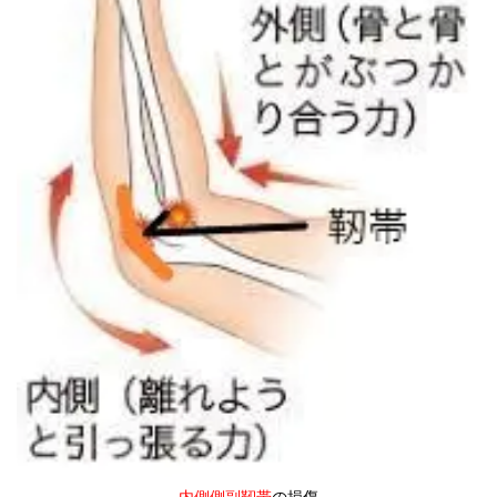
内側側副靭帯
の損傷