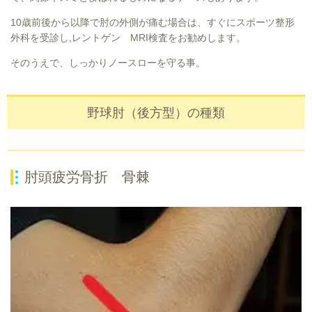
10歳前後から以降で肘の外側が痛む場合は、すぐにスポーツ整形
外科を受診し,レントゲン MRI検査をお勧めします。
そのうえで、しっかりノースローを守る事。
野球肘（後方型）の種類
肘頭疲労骨折 骨棘