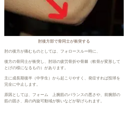
肘後方部で骨同士が衝突する
肘の後方が痛むものとしては、フォロースルー時に、
後方の骨同士が衝突し、肘頭の疲労骨折や骨棘（軟骨が変形して
とげの様になるもの）があります。
主に成長期後半（中学生）から起こりやすく、発症すれば投球を
完全に中止します。
原因としては、フォーム 上腕筋のバランスの悪さや、前腕部の
筋の固さ、肩の内旋可動域が狭いなどが挙げられます。