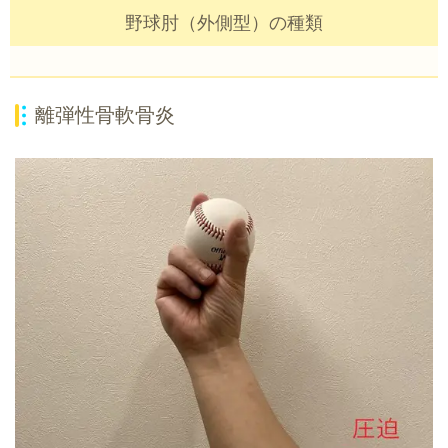
野球肘（外側型）の種類
離弾性骨軟骨炎