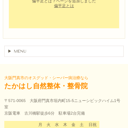
偏平足とは？ページを追加しました
偏平足とは
MENU
大阪門真市のオスグッド・シーバー病治療なら
たかはし自然整体・整骨院
〒571-0065 大阪府門真市垣内町15-5ニューシビックハイム1号
室
京阪電車 古川橋駅徒歩6分 駐車場2台完備
月
火
水
木
金
土
日祝