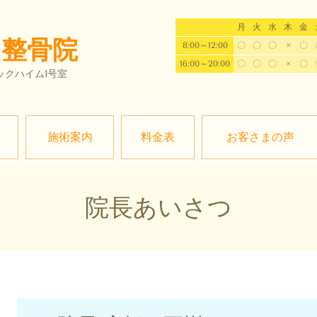
月
火
水
木
金
・整骨院
8:00～12:00
〇
〇
〇
×
〇
16:00～20:00
〇
〇
〇
×
〇
ビックハイム1号室
施術案内
料金表
お客さまの声
院長あいさつ