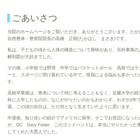
ごあいさつ
当院のホームページをご覧いただき、ありがとうございます。たか
自然整体・整骨院院長の高橋 正樹(たかはし まさき)です。
私は、子どもの頃から人体の構造について興味があり、百科事典の
解剖図が大好きでした。
その後、小学校では野球 中学ではバスケットボール 高校ではラ
ーと、スポーツに明け暮れている中で、怪我による悩みも多かった
す。
高校卒業後は、将来について特に考えることもなく、近畿大学の経
科に入学したものの、なにがやりたいのかもわからず、わずか2年
退。この頃の自分は、ただ何となく生きていたように思います。
中退後、知り合いの紹介でアメリカに留学。そこでお世話になった
が、DC Gary Fetter このゴッドハンドは、本当にやりた
してくれた大恩人でした。