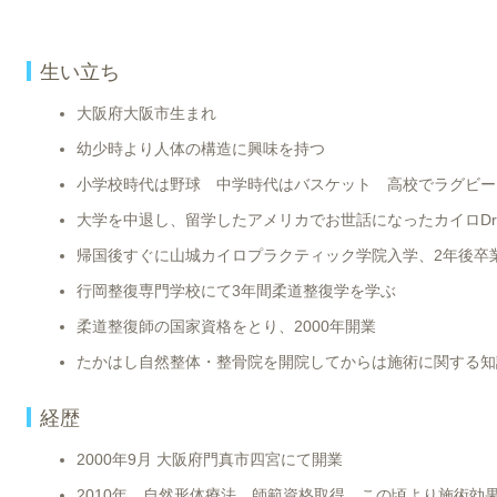
生い立ち
大阪府大阪市生まれ
幼少時より人体の構造に興味を持つ
小学校時代は野球 中学時代はバスケット 高校でラグビー
大学を中退し、留学したアメリカでお世話になったカイロDr（Ge
帰国後すぐに山城カイロプラクティック学院入学、2年後卒
行岡整復専門学校にて3年間柔道整復学を学ぶ
柔道整復師の国家資格をとり、2000年開業
たかはし自然整体・整骨院を開院してからは施術に関する知
経歴
2000年9月 大阪府門真市四宮にて開業
2010年
自然形体療法
師範資格取得 この頃より施術効果