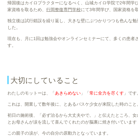
帰国後はカイロプラクターになるべく、山城カイロ学院で2年間学
家資格を取るため、
行岡整復専門学校
にて3年間学び、国家資格を
独立後は試行錯誤を繰り返し、大きな壁にぶつかりつつも色んな勉
した。
現在も、月に1回は勉強会やオンラインセミナーにて、多くの患者
す。
大切にしていること
わたしのモットーは、「
あきらめない
」「
常に全力を尽くす
」です
これは、開業して数年後に、とあるバスケ少女が来院した時のこと
初日の施術後、「必ず治るから大丈夫やで。」と伝えたところ、女
とお母さんが涙を流して喜んでくれたのが脳裏に焼き付いています
この親子の涙が、今の自分の原動力となっています。