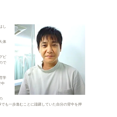
はし
人体
グビ
ので
営学
で中
の
かった事でも一歩進むことに躊躇していた自分の背中を押