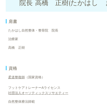
院長 高橋 正樹(たかはし 
肩書
たかはし自然整体・整骨院 院長
治療家
高橋 正樹
資格
柔道整復師
（国家資格）
フットケアトレーナーAライセンス
社団法人オーソティックスソサエティー
自然整体療法師範