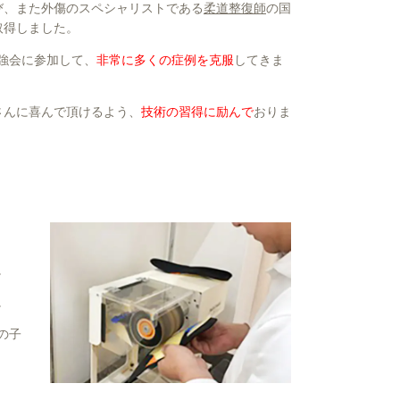
び、また外傷のスペシャリストである
柔道整復師
の国
取得しました。
強会に参加して、
非常に多くの症例を克服
してきま
さんに喜んで頂けるよう、
技術の習得に励んで
おりま
。
。
の子