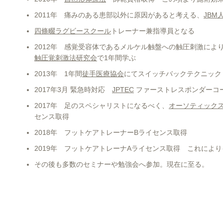
2011年 痛みのある患部以外に原因があると考える、
JBM
四條畷ラグビースクール
トレーナー兼指導員となる
2012年 感覚受容体であるメルケル触盤への触圧刺激によ
触圧覚刺激法研究会
で1年間学ぶ
2013年 1年間
徒手医療協会
にてスイッチバックテクニック
2017年3月 緊急時対応
JPTEC
ファーストレスポンダーコ
2017年 足のスペシャリストになるべく、
オーソティック
センス取得
2018年 フットケアトレーナーBライセンス取得
2019年 フットケアトレーナAライセンス取得 これによ
その後も多数のセミナーや勉強会へ参加。現在に至る。