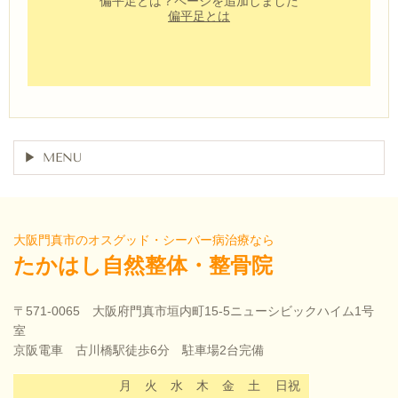
偏平足とは？ページを追加しました
偏平足とは
MENU
大阪門真市のオスグッド・シーバー病治療なら
たかはし自然整体・整骨院
〒571-0065 大阪府門真市垣内町15-5ニューシビックハイム1号
室
京阪電車 古川橋駅徒歩6分 駐車場2台完備
月
火
水
木
金
土
日祝