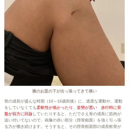
膝のお皿の下が出っ張ってきて痛い
骨の成長が盛んな時期（10～16歳前後）に、過度な運動や、運動
をしていなくても
柔軟性が低かったり
、
姿勢が悪い
歩行時に骨
盤が前方に回旋
していたりすると、ただでさえ骨の成長に筋肉が
追い付いてないので、画像の赤い部分（脛骨粗面）を強く引っ張
る力が働き続けます。そうすると、その脛骨粗面部の成長軟骨が